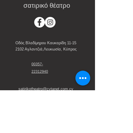
σατιρικό θέατρο
Οδός Βλαδίμηρου Καυκαρίδη 11-15
2102 Αγλαντζιά,Λευκωσία, Κύπρος
00357-
22312940
satirikotheatro@cytanet.com.cy
Εισιτήρια
Online:
ticket.satirikotheatro.com
Κρατήσεις: