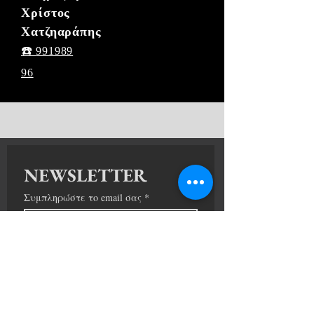
Χρίστος
Χατζηαράπης
☎️
991989
96
NEWSLETTER
Συμπληρώστε το email σας
*
ΕΓΓΡΑΦΗ
Συμφωνώ με τους όρους
*