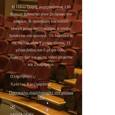
Η Πάνω Σκηνή, χωρητικότητας 130
θέσεων βρίσκεται στον 2ο όροφο του
κτηρίου. Η πρόσβαση του κοινού
γίνεται μέσω ανελκυστήρα, ο οποίος
βρίσκεται στο φουαγιέ. Οι διαστάσεις
της σκηνής είναι 9 μέτρα πλάτος, 11
μέτρα βάθος και 6 μέτρα ύψος.
Διαθέτει ήχο και φώτα, video projector
και 2 καμαρίνια.
Πληροφορίες:
Χρίστος Χατζηαράπης
Παρακαλώ συμπληρώστε την φόρμα
εδώ
✉️
satirikocale