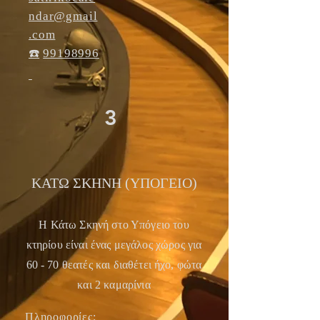
ndar@gmail
.com
☎️
99198996
3
ΚΑΤΩ ΣΚΗΝΗ (ΥΠΟΓΕΙΟ)
Η Κάτω Σκηνή στο Υπό
γειο του
κτηρίου είναι ένας μεγάλος χώρος για
60 - 70 θεατές και διαθέτει ήχο, φώτα
και 2 καμαρίνια
Πληροφορίες: