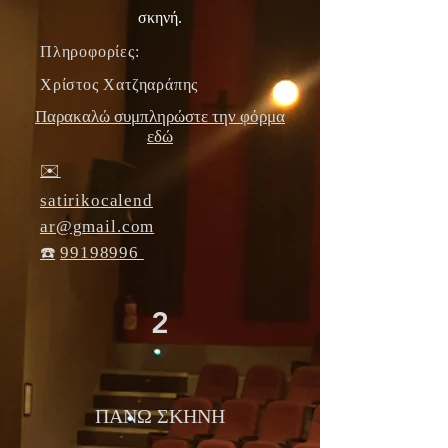
σκηνή.
Πληροφορίες:
Χρίστος Χατζηαράπης
Παρακαλώ συμπληρώστε την φόρμα
εδώ
✉️
satirikocalend
ar@gmail.com
☎️
99198996
2
ΠΑΝΩ ΣΚΗΝΗ