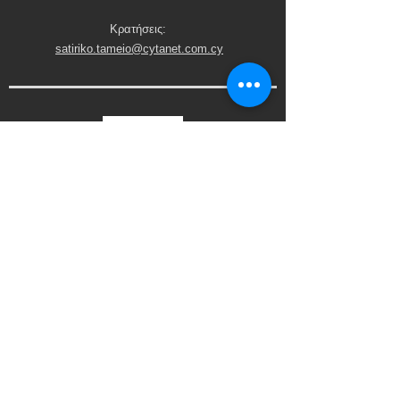
Κρατήσεις:
satiriko.tameio@cytanet.com.cy