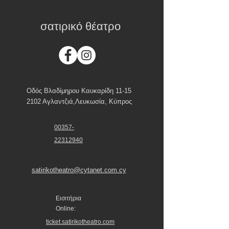
σατιρικό θέατρο
Οδός Βλαδίμηρου Καυκαρίδη 11-15
2102 Αγλαντζιά,Λευκωσία, Κύπρος
00357-
22312940
satirikotheatro@cytanet.com.cy
Εισιτήρια
Online:
ticket.satirikotheatro.com