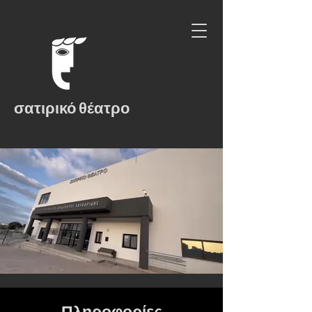
σατιρικό θέατρο