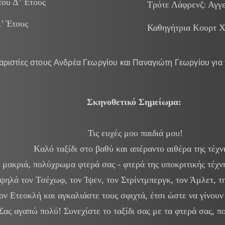
του Δ’ Έτους
Τρότε Λάφρενζ: Αγγ
Δ’ Έτους
Καθηγήτρια Κουρτ Χ
αριστίες στους Ανδρέα Γεωργίου και Παναγιώτη Γεωργίου για τ
Σκηνοθετικό Σημείωμα:
Τις ευχές μου παιδιά μου!
Kαλό ταξίδι στο βαθύ και απέραντο αιθέρα της τέχν
μακριά, πολύχρωμα φτερά σας - φτερά της υποκριτικής τέχνη
ψηλά τον Τσέχωφ, τον Ίψεν, τον Στρίντμπεργκ, τον Άμλετ, τη
ον Ετεοκλή και αγκαλιάστε τους σφιχτά, έτσι ώστε να γίνουν
Σας αγαπώ πολύ! Συνεχίστε το ταξίδι σας με τα φτερά σας, π