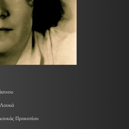
άσινου
 Λουκά
Λουκάς Προκοπίου