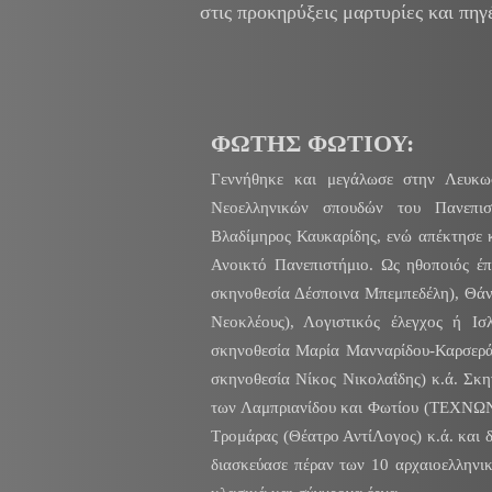
στις προκηρύξεις μαρτυρίες και πηγ
ΦΩΤΗΣ ΦΩΤΙΟΥ:
Γεννήθηκε και μεγάλωσε στην Λευκω
Νεοελληνικών σπουδών του Πανεπισ
Βλαδίμηρος Καυκαρίδης, ενώ απέκτησε κ
Ανοικτό Πανεπιστήμιο. Ως ηθοποιός έπ
σκηνοθεσία Δέσποινα Μπεμπεδέλη), Θά
Νεοκλέους), Λογιστικός έλεγχος ή Ισλ
σκηνοθεσία Μαρία Μανναρίδου-Καρσερά)
σκηνοθεσία Νίκος Νικολαΐδης) κ.ά. Σκη
των Λαμπριανίδου και Φωτίου (ΤΕΧΝΩΝ 
Τρομάρας (Θέατρο ΑντίΛογος) κ.ά. και 
διασκεύασε πέραν των 10 αρχαιοελληνικ