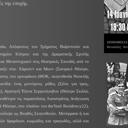
ές της εποχής.
σία. Απόφοιτος του Τμήματος Βυζαντινών και
τημίου Κύπρου και της Δραματικής Σχολής
αι Μεταπτυχιακό στις Θεατρικές Σπουδές από το
αιξε στα: Χάρολντ και Μωντ (Σατιρικό Θέατρο,
νατος του εμποράκου (ΘΟΚ, σκηνοθεσία Νεοκλής
ανδία: ένας μοντέρνος μύθος (Σόλο για τρεις,
, Αγαπητή Έλενα Σεργκιέγιεβνα (Θέατρο Σκάλα,
νοθέτησε τις παραστάσεις Λυσιστράτης Ανάγνωση
Θέατρο, στο πλαίσιο του theYard Residency22),
δούλεψε ως Βοηθός Σκηνοθετών. Μετέφρασε ή και
ών δραμάτων, κωμωδίες και τραγωδίες, αλλά και