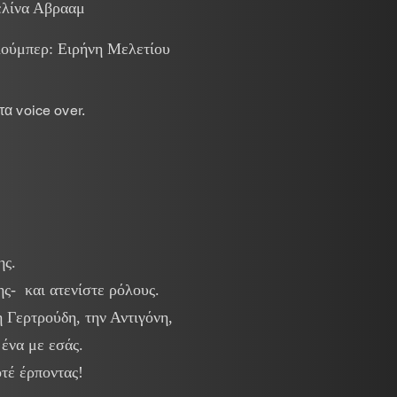
ελίνα Αβρααμ
ούμπερ: Ειρήνη Μελετίου
α voice over.
ης.
ς- και ατενίστε ρόλους.
 Γερτρούδη, την Αντιγόνη,
 ένα με εσάς.
οτέ έρποντας!