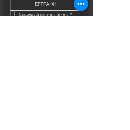
ΕΓΓΡΑΦΗ
Συμφωνώ με τους όρους
*
Όροι Χρήσης
σατιρικό θέατρο
Οδός Βλαδίμηρου Καυκαρίδη 11-15
2102 Αγλαντζιά,Λευκωσία, Κύπρος
00357-
22312940