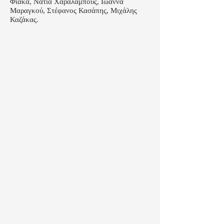
Φιακά, Νάτια Χαραλάμπους, Ιωάννα
Μαραγκού, Στέφανος Κασάπης, Μιχάλης
Καζάκας.