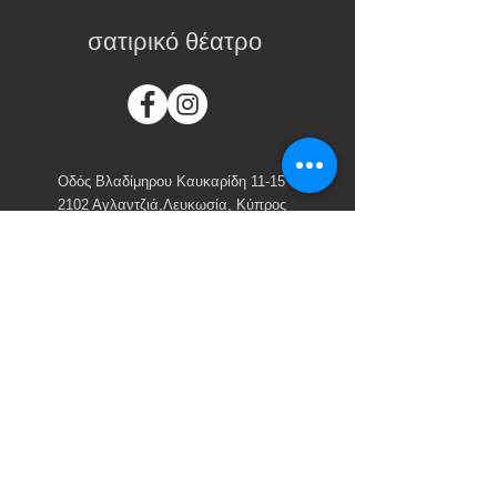
σατιρικό θέατρο
Οδός Βλαδίμηρου Καυκαρίδη 11-15
2102 Αγλαντζιά,Λευκωσία, Κύπρος
00357-
22312940
satirikotheatro@cytanet.com.cy
Εισιτήρια
Online:
ticket.satirikotheatro.com