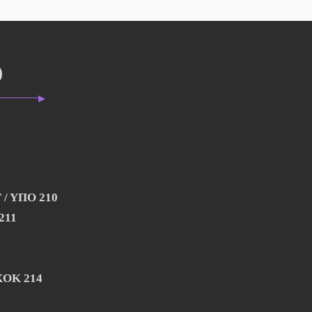
Ο
Γ / ΥΠΟ 210
211
ΧΟΚ 214