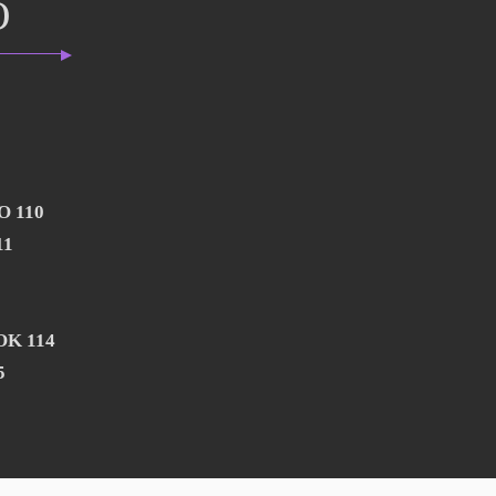
Ο
 ΥΠΟ 110
ΑΥΤ 111
12
113
 ΧΟΚ 114
5
ΙΣΤ 116