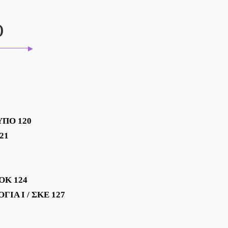
Ο
 ΥΠΟ 120
21
ΟΚ 124
Α Ι / ΣΚΕ 127