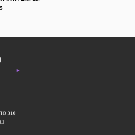
25
Ο
ΠΟ 310
11