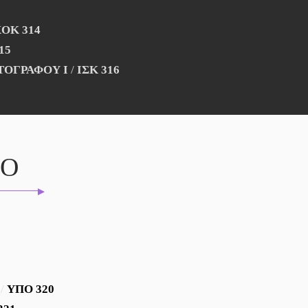
ΟΚ 314
15
ΤΟΓΡΑΦΟΥ Ι
/
ΙΣΚ 316
ΝΟ
/
ΥΠΟ 320