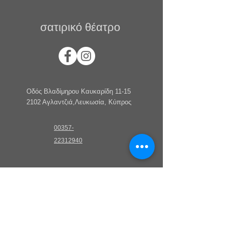
σατιρικό θέατρο
Οδός Βλαδίμηρου Καυκαρίδη 11-15
2102 Αγλαντζιά,Λευκωσία, Κύπρος
00357-
22312940
satirikotheatro@cytanet.com.cy
Εισιτήρια
Online:
ticket.satirikotheatro.com